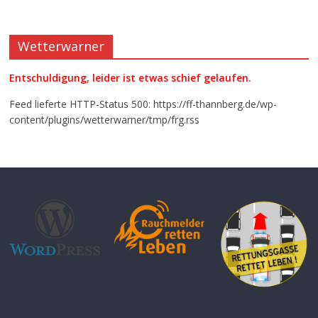
Wetterwarner
Entschuldigung, leider ist etwas schief gelaufen.
Feed lieferte HTTP-Status 500: https://ff-thannberg.de/wp-
content/plugins/wetterwarner/tmp/frg.rss